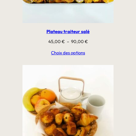
Plateau traiteur salé
Plage
45,00
€
–
90,00
€
de
Choix des options
prix :
45,00 €
à
90,00 €