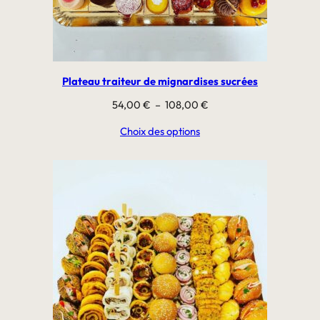
Plateau traiteur de mignardises sucrées
Plage
54,00
€
–
108,00
€
de
Choix des options
prix :
54,00 €
à
108,00 €