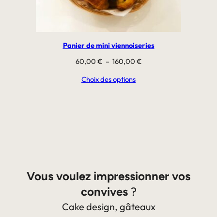
Panier de mini viennoiseries
Plage
60,00
€
–
160,00
€
de
Choix des options
prix :
60,00 €
à
160,00 €
Vous voulez impressionner vos
convives
?
Cake design, gâteaux