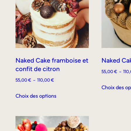
Naked Cake framboise et
Naked Ca
confit de citron
55,00
€
–
110
Plage
55,00
€
–
110,00
€
Choix des op
de
Ce
prix :
Choix des options
produit
55,00 €
a
à
plusieurs
110,00 €
variations.