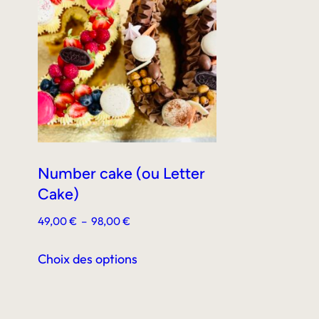
Les
options
peuvent
être
choisies
sur
la
page
Number cake (ou Letter
du
Cake)
produit
Plage
49,00
€
–
98,00
€
de
Ce
prix :
Choix des options
produit
49,00 €
a
à
plusieurs
98,00 €