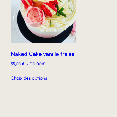
Naked Cake vanille fraise
Plage
55,00
€
–
110,00
€
de
Ce
prix :
Choix des options
produit
55,00 €
a
à
plusieurs
110,00 €
variations.
Les