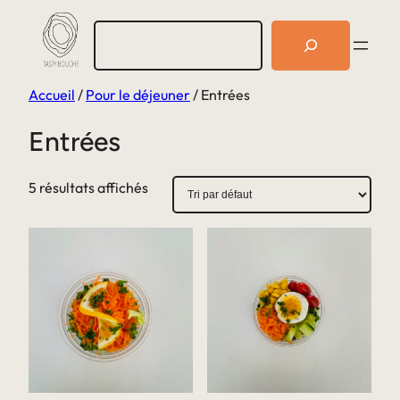
Aller
R
au
e
c
contenu
h
Accueil
/
Pour le déjeuner
/ Entrées
e
r
c
Entrées
h
e
r
5 résultats affichés