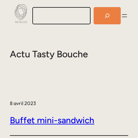
Aller
R
au
e
c
contenu
h
e
r
c
h
Actu Tasty Bouche
e
r
8 avril 2023
Buffet mini-sandwich