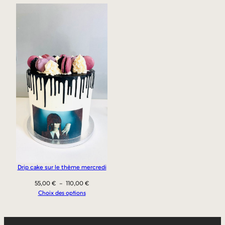
Drip cake sur le thème mercredi
Plage
55,00
€
–
110,00
€
de
Choix des options
prix :
55,00 €
à