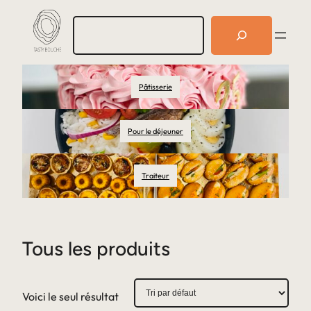
R
e
c
h
e
Pâtisserie
r
c
h
e
Pour le déjeuner
r
Traiteur
Tous les produits
Voici le seul résultat