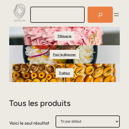
R
e
c
h
e
Pâtisserie
r
c
h
e
Pour le déjeuner
r
Traiteur
Tous les produits
Voici le seul résultat