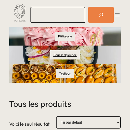
R
e
c
h
e
Pâtisserie
r
c
h
e
Pour le déjeuner
r
Traiteur
Tous les produits
Voici le seul résultat