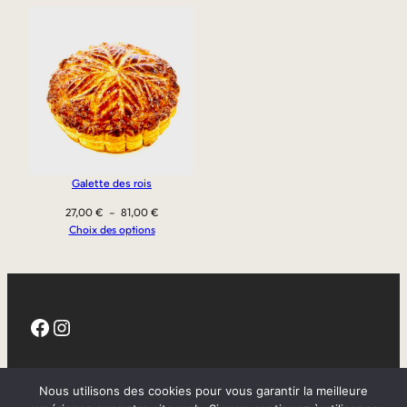
Galette des rois
Plage
27,00
€
–
81,00
€
de
Choix des options
prix :
27,00 €
à
81,00 €
Facebook
Instagram
CGV
Nous utilisons des cookies pour vous garantir la meilleure