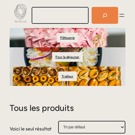
R
e
c
h
e
Pâtisserie
r
c
h
e
Pour le déjeuner
r
Traiteur
Tous les produits
Voici le seul résultat