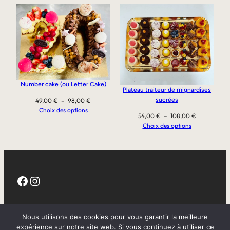
Number cake (ou Letter Cake)
Plateau traiteur de mignardises
sucrées
Plage
49,00
€
–
98,00
€
de
Choix des options
Plage
54,00
€
–
108,00
€
prix :
de
Choix des options
49,00 €
prix :
à
54,00 €
98,00 €
à
108,00 €
Facebook
Instagram
CGV
Nous utilisons des cookies pour vous garantir la meilleure
expérience sur notre site web. Si vous continuez à utiliser ce