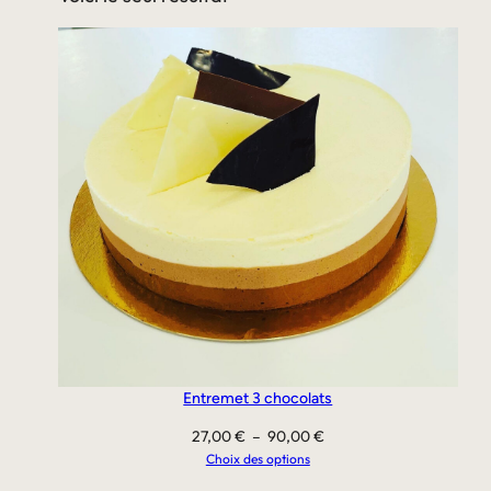
Entremet 3 chocolats
Plage
27,00
€
–
90,00
€
de
Choix des options
prix :