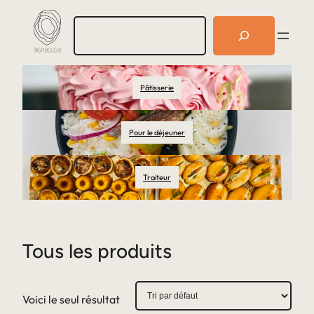
R
e
c
h
e
Pâtisserie
r
c
h
e
Pour le déjeuner
r
Traiteur
Tous les produits
Voici le seul résultat