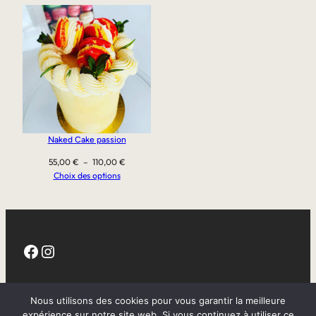
Naked Cake passion
Plage
55,00
€
–
110,00
€
de
Choix des options
prix :
55,00 €
à
110,00 €
Facebook
Instagram
CGV
Nous utilisons des cookies pour vous garantir la meilleure
expérience sur notre site web. Si vous continuez à utiliser ce