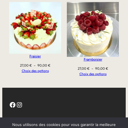
Fraisier
Framboisier
Plage
27,00
€
–
90,00
€
Plage
27,00
€
–
90,00
€
de
Choix des options
de
Choix des options
prix :
prix :
27,00 €
27,00 €
à
à
90,00 €
90,00 €
Facebook
Instagram
CGV
Nous utilisons des cookies pour vous garantir la meilleure