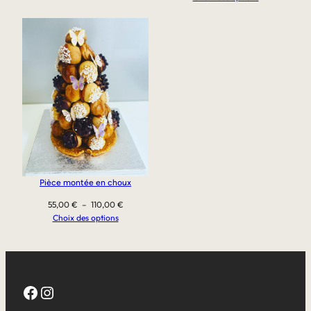
prix :
49,00 €
à
98,00 €
Pièce montée en choux
Plage
55,00
€
–
110,00
€
de
Choix des options
prix :
55,00 €
à
110,00 €
Facebook
Instagram