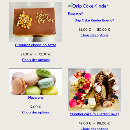
Drip Cake Kinder Bueno®
Plage
55,00
€
–
110,00
€
de
Choix des options
prix :
Croquant choco-noisette
55,00 €
à
Plage
27,00
€
–
72,00
€
110,00 €
de
Choix des options
prix :
27,00 €
à
72,00 €
Macarons
9,00
€
Choix des options
Number cake (ou Letter Cake)
Plage
49,00
€
–
98,00
€
de
Choix des options