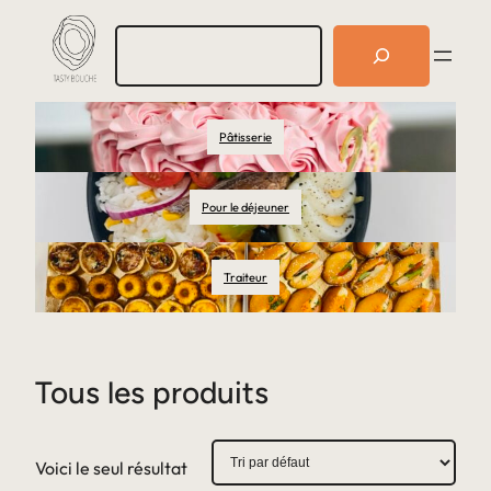
R
e
c
h
e
Pâtisserie
r
c
h
e
Pour le déjeuner
r
Traiteur
Tous les produits
Voici le seul résultat