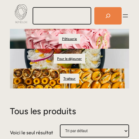
R
e
c
h
e
Pâtisserie
r
c
h
e
Pour le déjeuner
r
Traiteur
Tous les produits
Voici le seul résultat