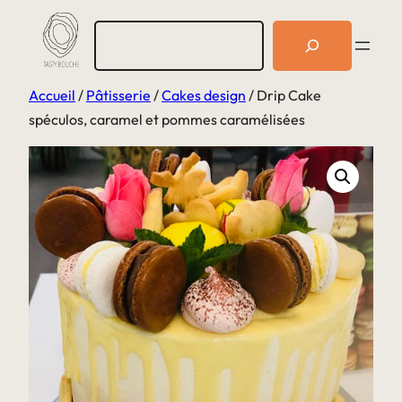
Aller
R
au
e
c
contenu
h
Accueil
/
Pâtisserie
/
Cakes design
/ Drip Cake
e
r
spéculos, caramel et pommes caramélisées
c
h
e
r