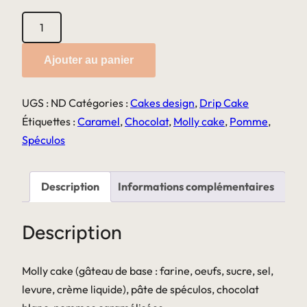
quantité
de
Drip
Ajouter au panier
Cake
spéculos,
UGS :
ND
Catégories :
Cakes design
,
Drip Cake
caramel
Étiquettes :
Caramel
,
Chocolat
,
Molly cake
,
Pomme
,
et
Spéculos
pommes
caramélisées
Description
Informations complémentaires
Description
Molly cake (gâteau de base : farine, oeufs, sucre, sel,
levure, crème liquide), pâte de spéculos, chocolat