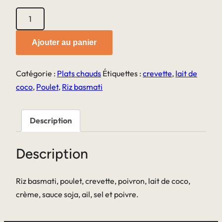
quantité
de
Duo
Ajouter au panier
de
poulet
Catégorie :
Plats chauds
Étiquettes :
crevette
,
lait de
thaï
coco
,
Poulet
,
Riz basmati
Description
Description
Riz basmati, poulet, crevette, poivron, lait de coco,
crème, sauce soja, ail, sel et poivre.