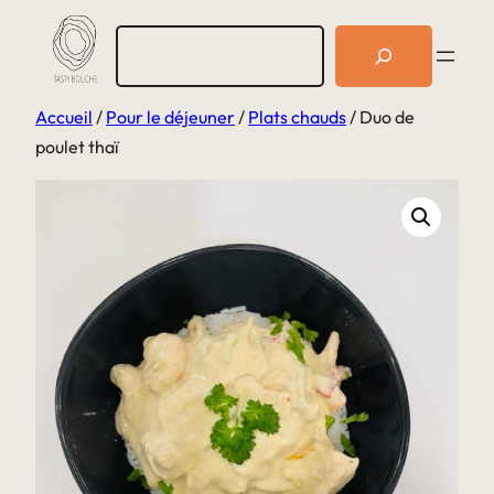
Aller
R
au
e
c
contenu
h
Accueil
/
Pour le déjeuner
/
Plats chauds
/ Duo de
e
r
poulet thaï
c
h
e
r