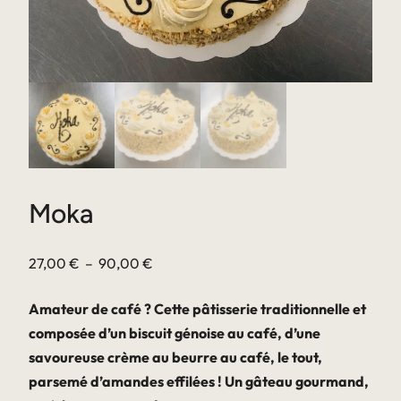
Moka
Plage
27,00
€
–
90,00
€
de
Amateur de café ? Cette pâtisserie traditionnelle et
prix :
composée d’un biscuit génoise au café, d’une
27,00 €
savoureuse crème au beurre au café, le tout,
à
parsemé d’amandes effilées ! Un gâteau gourmand,
90,00 €