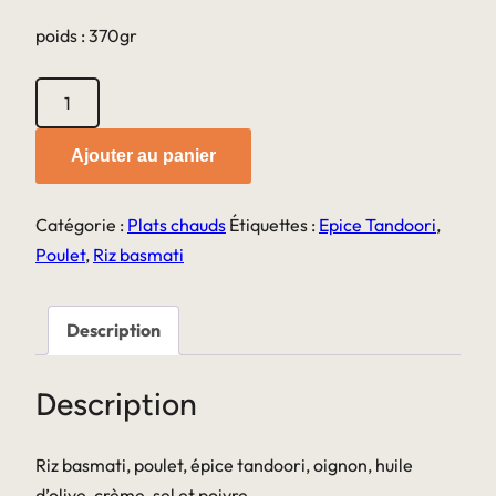
poids : 370gr
quantité
de
Poulet
Ajouter au panier
Tandoori
Catégorie :
Plats chauds
Étiquettes :
Epice Tandoori
,
Poulet
,
Riz basmati
Description
Description
Riz basmati, poulet, épice tandoori, oignon, huile
d’olive, crème, sel et poivre.