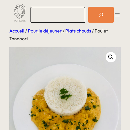
Aller
R
au
e
c
contenu
h
Accueil
/
Pour le déjeuner
/
Plats chauds
/ Poulet
e
r
Tandoori
c
h
e
r