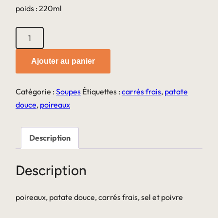
poids : 220ml
quantité
de
Soupe
Ajouter au panier
Poireaux
Patate
Catégorie :
Soupes
Étiquettes :
carrés frais
,
patate
douce
douce
,
poireaux
&
carrés
frais
Description
Description
poireaux, patate douce, carrés frais, sel et poivre