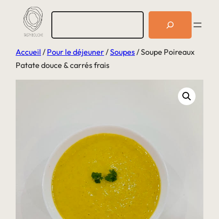
Aller
R
au
e
c
contenu
h
Accueil
/
Pour le déjeuner
/
Soupes
/ Soupe Poireaux
e
r
Patate douce & carrés frais
c
h
e
r