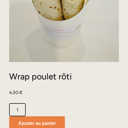
Wrap poulet rôti
4,50
€
quantité
de
Wrap
Ajouter au panier