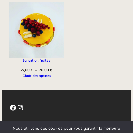
Sensation fruitée
Plage
27,00
€
–
90,00
€
de
Choix des options
prix :
27,00 €
à
90,00 €
Facebook
Instagram
CGV
Nous utilisons des cookies pour vous garantir la meilleure