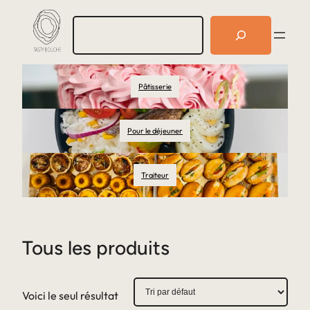
R
e
c
h
e
Pâtisserie
r
c
h
e
Pour le déjeuner
r
Traiteur
Tous les produits
Voici le seul résultat