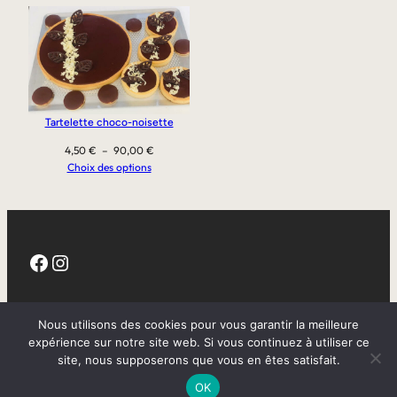
Tartelette choco-noisette
Plage
4,50
€
–
90,00
€
de
Choix des options
prix :
4,50 €
à
90,00 €
Facebook
Instagram
CGV
Nous utilisons des cookies pour vous garantir la meilleure
expérience sur notre site web. Si vous continuez à utiliser ce
site, nous supposerons que vous en êtes satisfait.
Mentions légales
OK