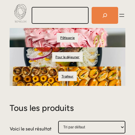
R
e
c
h
e
Pâtisserie
r
c
h
e
Pour le déjeuner
r
Traiteur
Tous les produits
Voici le seul résultat