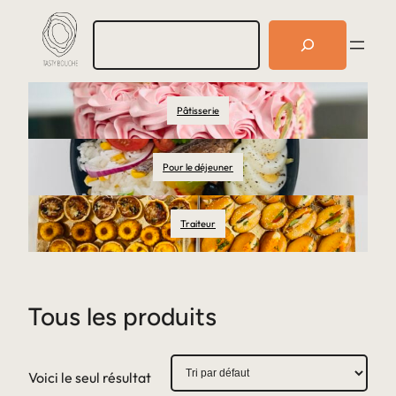
R
e
c
h
e
Pâtisserie
r
c
h
e
Pour le déjeuner
r
Traiteur
Tous les produits
Voici le seul résultat