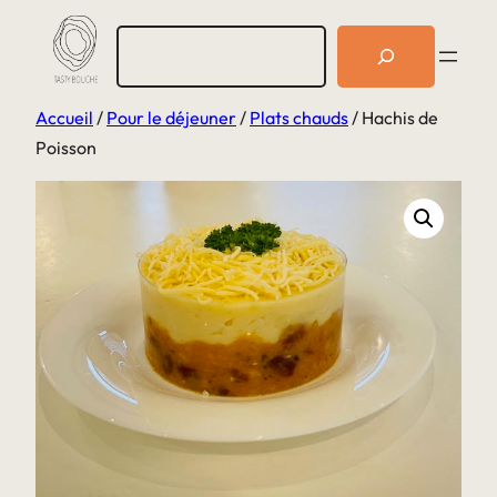
Aller
R
au
e
c
contenu
h
Accueil
/
Pour le déjeuner
/
Plats chauds
/ Hachis de
e
r
Poisson
c
h
e
r