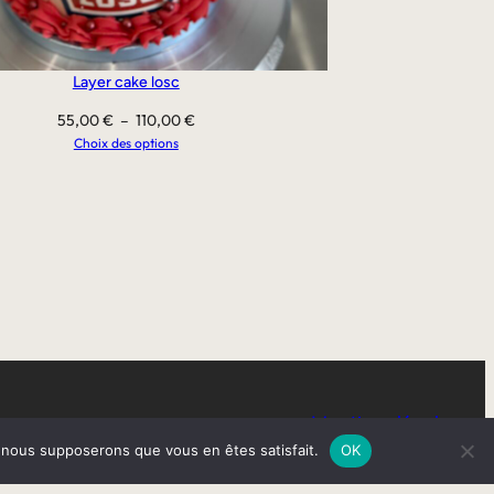
Layer cake losc
Plage
55,00
€
–
110,00
€
de
Choix des options
prix :
55,00 €
à
110,00 €
Mentions légales
e, nous supposerons que vous en êtes satisfait.
OK