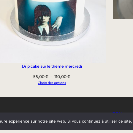
Drip cake sur le thème mercredi
Plage
55,00
€
–
110,00
€
de
Choix des options
prix :
55,00 €
à
110,00 €
CGV
eure expérience sur notre site web. Si vous continuez à utiliser ce sit