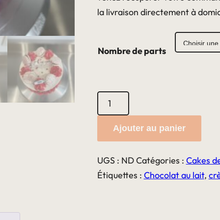
la livraison directement à domic
Nombre de parts
quantité
de
Layer
Ajouter au panier
cake
losc
UGS :
ND
Catégories :
Cakes d
Étiquettes :
Chocolat au lait
,
cr