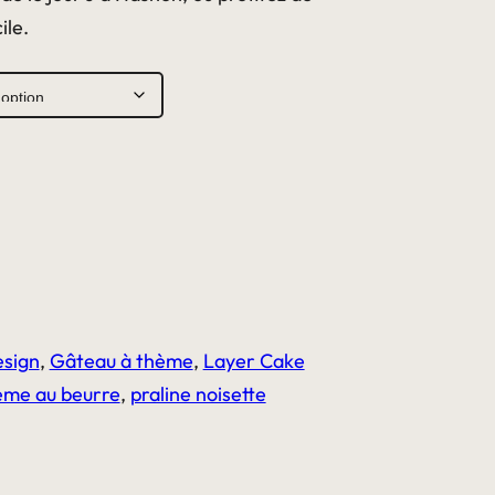
ile.
esign
,
Gâteau à thème
,
Layer Cake
ème au beurre
,
praline noisette