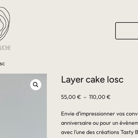
R
e
c
h
e
r
sc
c
h
Layer cake losc
e
r
Plage
55,00
€
–
110,00
€
de
Envie d’impressionner vos convi
prix :
anniversaire ou pour un évènem
55,00 €
avec l’une des créations Tasty 
à