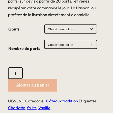
parts (sur devis à partir de 20 parts), et venez
récupérer votre commande le jour J à Hasnon, ou
profitez de la livraison directement à domicile.
Goûts
Nombre de parts
quantité
de
Charlotte
Ajouter au panier
aux
fruits
UGS :
ND
Catégorie :
Gâteaux tradition
Étiquettes :
Charlotte
,
fruits
,
Vanille