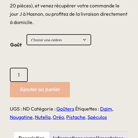
20 pièces), et venez récupérer votre commande le
jour J à Hasnon, ou profitez de la livraison directement
à domicile.
Goût
quantité
de
Donuts
Ajouter au panier
UGS :
ND
Catégorie :
Goûters
Étiquettes :
Daim
,
Nougatine
,
Nutella
,
Oréo
,
Pistache
,
Spéculos