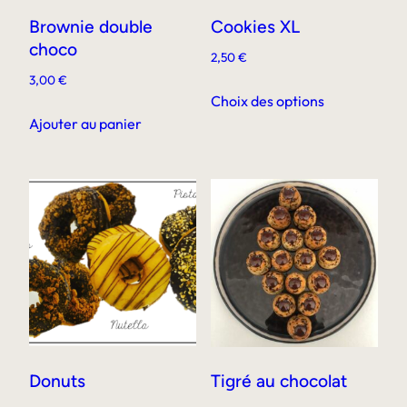
Brownie double
Cookies XL
choco
2,50
€
3,00
€
Ce
Choix des options
produit
Ajouter au panier
a
plusieurs
variations.
Les
options
peuvent
être
choisies
sur
la
page
Donuts
Tigré au chocolat
du