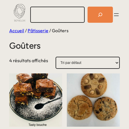
Aller
R
au
e
c
contenu
h
Accueil
/
Pâtisserie
/ Goûters
e
r
c
Goûters
h
e
r
4 résultats affichés