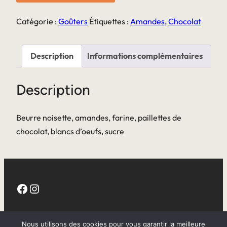
au
chocolat
Catégorie :
Goûters
Étiquettes :
Amandes
,
Chocolat
Description
Informations complémentaires
Description
Beurre noisette, amandes, farine, paillettes de
chocolat, blancs d’oeufs, sucre
Facebook
Instagram
CGV
Nous utilisons des cookies pour vous garantir la meilleure