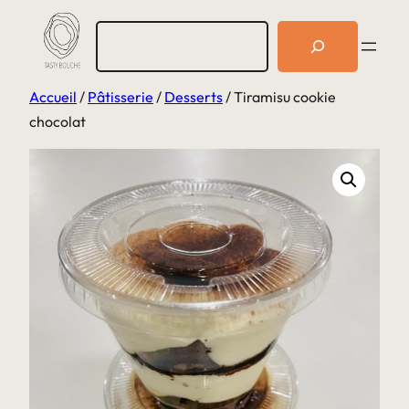
Aller
R
au
e
c
contenu
h
Accueil
/
Pâtisserie
/
Desserts
/ Tiramisu cookie
e
r
chocolat
c
h
e
r