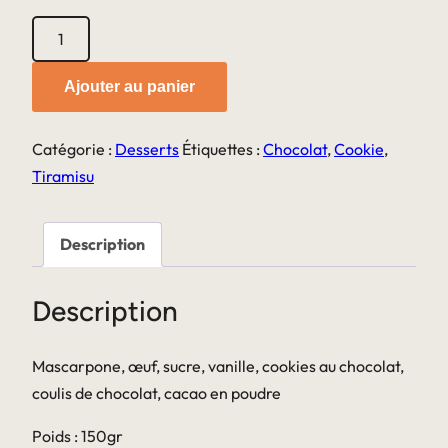
quantité
de
Tiramisu
Ajouter au panier
cookie
chocolat
Catégorie :
Desserts
Étiquettes :
Chocolat
,
Cookie
,
Tiramisu
Description
Description
Mascarpone, œuf, sucre, vanille, cookies au chocolat,
coulis de chocolat, cacao en poudre
Poids : 150gr