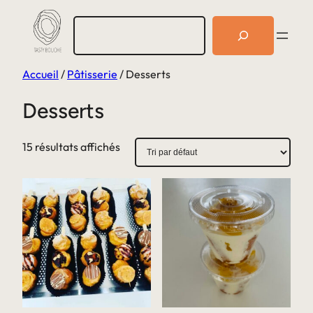
Aller
R
au
e
c
contenu
h
Accueil
/
Pâtisserie
/ Desserts
e
r
c
Desserts
h
e
r
15 résultats affichés