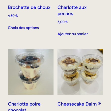
Brochette de choux
Charlotte aux
pêches
4,50
€
3,00
€
Ce
Choix des options
produit
Ajouter au panier
a
plusieurs
variations.
Les
options
peuvent
être
choisies
sur
la
page
Charlotte poire
Cheesecake Daim ®
chocolat
du