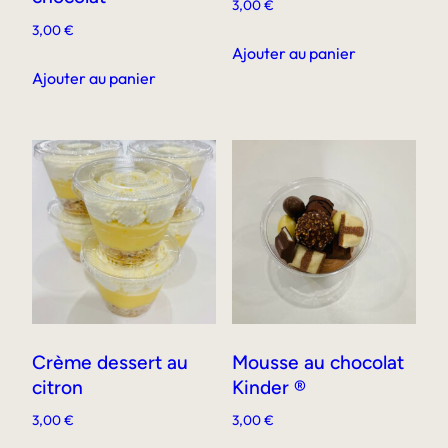
3,00
€
produit
3,00
€
Ajouter au panier
Ajouter au panier
Crème dessert au
Mousse au chocolat
citron
Kinder ®
3,00
€
3,00
€