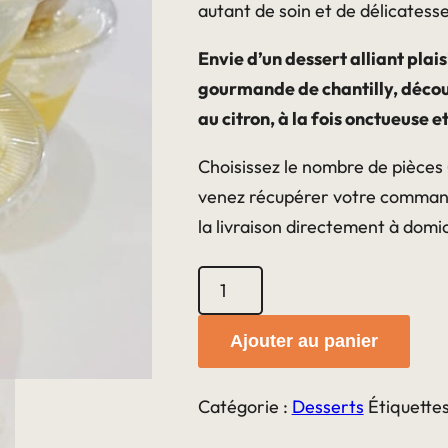
autant de soin et de délicatesse
Envie d’un dessert alliant plai
gourmande de chantilly, décou
au citron, à la fois onctueuse e
Choisissez le nombre de pièces (
venez récupérer votre commande
la livraison directement à domic
quantité
de
Crème
Ajouter au panier
dessert
au
Catégorie :
Desserts
Étiquettes
citron