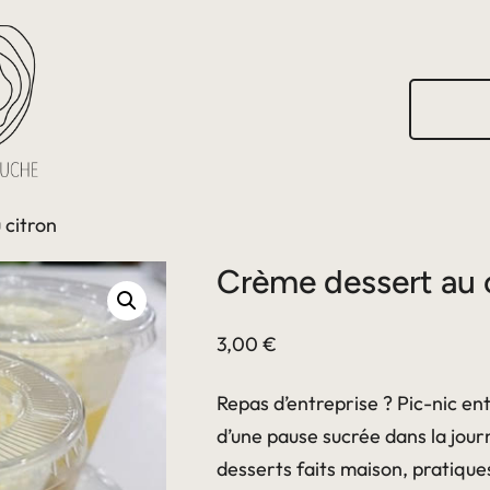
R
e
c
h
e
r
 citron
c
h
Crème dessert au 
e
r
3,00
€
Repas d’entreprise ? Pic-nic en
d’une pause sucrée dans la jou
desserts faits maison, pratiqu