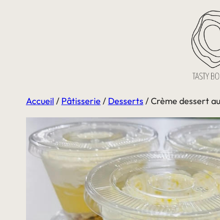
Aller
au
contenu
Accueil
/
Pâtisserie
/
Desserts
/ Crème dessert au