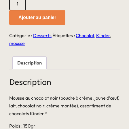
quantité
de
Mousse
Ajouter au panier
au
chocolat
Catégorie :
Desserts
Étiquettes :
Chocolat
,
Kinder
,
Kinder
mousse
®
Description
Description
Mousse au chocolat noir (poudre à crème, jaune d’œuf,
lait, chocolat noir, crème montée), assortiment de
chocolats Kinder ®
Poids : 150gr