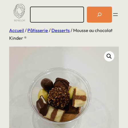
Aller
R
au
e
c
contenu
h
Accueil
/
Pâtisserie
/
Desserts
/ Mousse au chocolat
e
r
Kinder ®
c
h
e
r