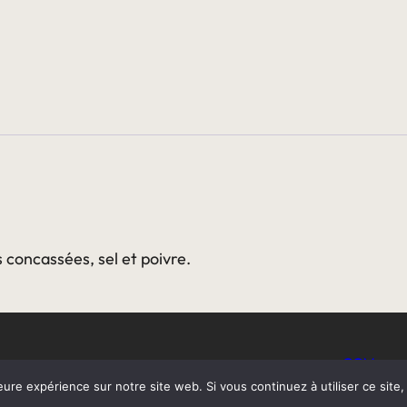
concassées, sel et poivre.
CGV
eure expérience sur notre site web. Si vous continuez à utiliser ce sit