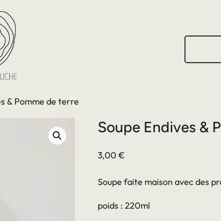
R
e
c
h
e
r
es & Pomme de terre
c
h
Soupe Endives & 
e
r
3,00
€
Soupe faite maison avec des pro
poids : 220ml