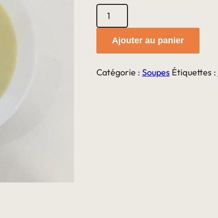
quantité
de
Soupe
Ajouter au panier
Endives
&
Catégorie :
Soupes
Étiquettes :
Pomme
de
terre