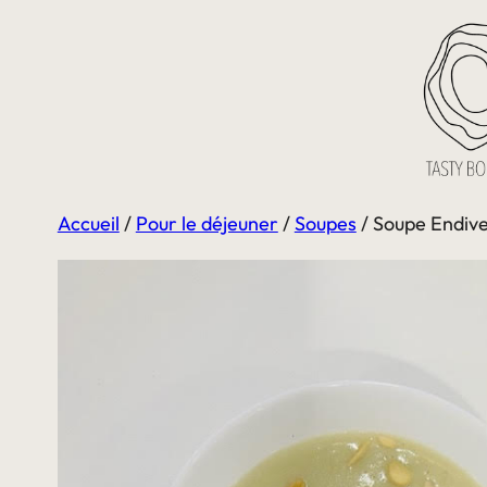
Aller
au
contenu
Accueil
/
Pour le déjeuner
/
Soupes
/ Soupe Endiv